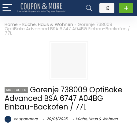
Home
»
Küche, Haus & Wohnen
»
Gorenje 738009
OptiBake Advanced BSA 6747 A04BG Einbau-Backofen /
77L
Gorenje 738009 OptiBake
ABGELAUFEN
Advanced BSA 6747 A04BG
Einbau-Backofen / 77L
couponmore
20/01/2025
Küche, Haus & Wohnen