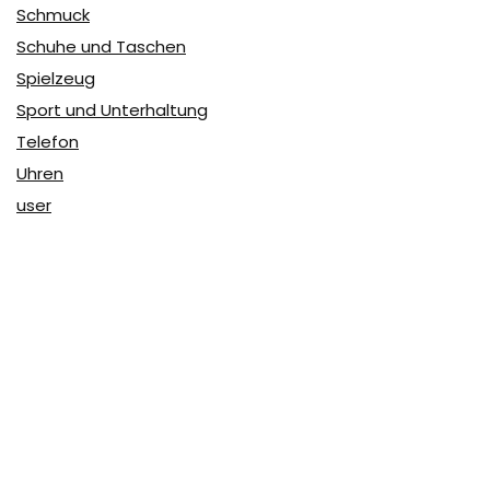
Schmuck
Schuhe und Taschen
Spielzeug
Sport und Unterhaltung
Telefon
Uhren
user
Über Coupon & More
Als Team von
Coupon & More
verfolgen wir täglich die
Rabatte im Internet und vergleichen die Preise, um die
besten Angebote auf unserer Seite zu teilen.
So erfahren Sie, wo Sie beim Online-Shopping am
vorteilhaftesten einkaufen können und wo die höchsten