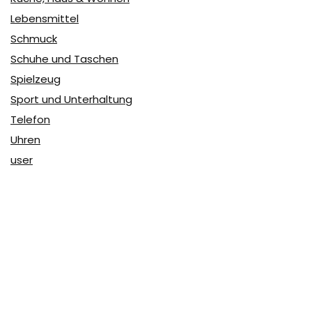
Lebensmittel
Schmuck
Schuhe und Taschen
Spielzeug
Sport und Unterhaltung
Telefon
Uhren
user
Über Coupon & More
Als Team von
Coupon & More
verfolgen wir täglich die
Rabatte im Internet und vergleichen die Preise, um die
besten Angebote auf unserer Seite zu teilen.