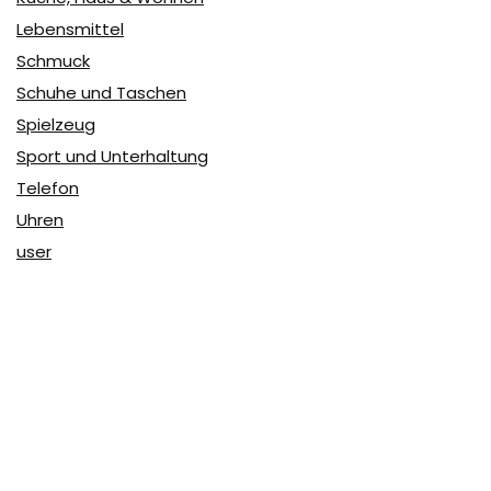
Lebensmittel
Schmuck
Schuhe und Taschen
Spielzeug
Sport und Unterhaltung
Telefon
Uhren
user
Über Coupon & More
Als Team von
Coupon & More
verfolgen wir täglich die
Rabatte im Internet und vergleichen die Preise, um die
besten Angebote auf unserer Seite zu teilen.