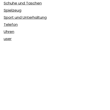
Schuhe und Taschen
Spielzeug
Sport und Unterhaltung
Telefon
Uhren
user
Über Coupon & More
Als Team von
Coupon & More
verfolgen wir täglich die
Rabatte im Internet und vergleichen die Preise, um die
besten Angebote auf unserer Seite zu teilen.
So erfahren Sie, wo Sie beim Online-Shopping am
vorteilhaftesten einkaufen können und wo die höchsten
Rabatte möglich sind.