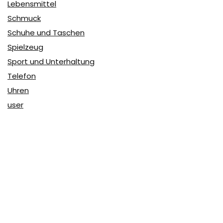
Lebensmittel
Schmuck
Schuhe und Taschen
Spielzeug
Sport und Unterhaltung
Telefon
Uhren
user
Über Coupon & More
Als Team von
Coupon & More
verfolgen wir täglich die
Rabatte im Internet und vergleichen die Preise, um die
besten Angebote auf unserer Seite zu teilen.
So erfahren Sie, wo Sie beim Online-Shopping am