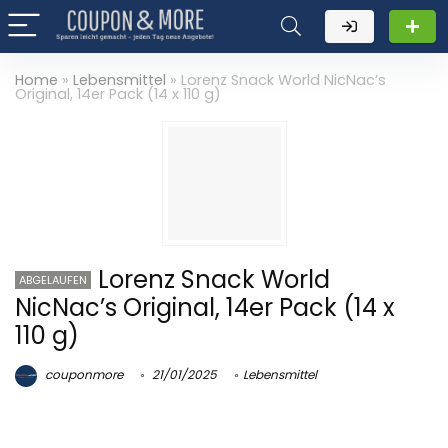
Home
»
Lebensmittel
»
Lorenz Snack World NicNac’s
Original, 14er Pack (14 x 110 g)
Lorenz Snack World
ABGELAUFEN
NicNac’s Original, 14er Pack (14 x
110 g)
couponmore
21/01/2025
Lebensmittel