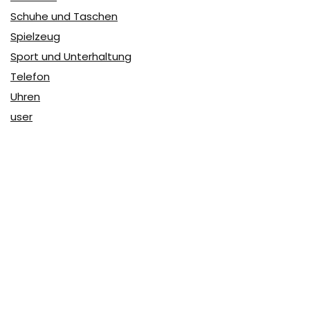
Schuhe und Taschen
Spielzeug
Sport und Unterhaltung
Telefon
Uhren
user
Über Coupon & More
Als Team von
Coupon & More
verfolgen wir täglich die
Rabatte im Internet und vergleichen die Preise, um die
besten Angebote auf unserer Seite zu teilen.
So erfahren Sie, wo Sie beim Online-Shopping am
vorteilhaftesten einkaufen können und wo die höchsten
Rabatte möglich sind.