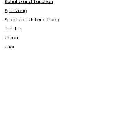
Schuhe und Taschen
Spielzeug
Sport und Unterhaltung
Telefon
Uhren
user
Über Coupon & More
Als Team von
Coupon & More
verfolgen wir täglich die
Rabatte im Internet und vergleichen die Preise, um die
besten Angebote auf unserer Seite zu teilen.
So erfahren Sie, wo Sie beim Online-Shopping am
vorteilhaftesten einkaufen können und wo die höchsten
Rabatte möglich sind.