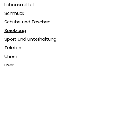
Lebensmittel
Schmuck
Schuhe und Taschen
Spielzeug
Sport und Unterhaltung
Telefon
Uhren
user
Über Coupon & More
Als Team von
Coupon & More
verfolgen wir täglich die
Rabatte im Internet und vergleichen die Preise, um die
besten Angebote auf unserer Seite zu teilen.