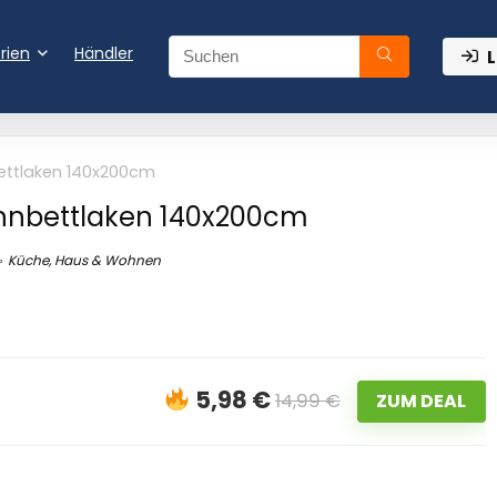
rien
Händler
L
ettlaken 140x200cm
annbettlaken 140x200cm
Küche, Haus & Wohnen
5,98 €
14,99 €
ZUM DEAL