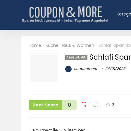
Katego
Home
»
Küche, Haus & Wohnen
»
Schlafi Spannb
Schlafi Sp
ABGELAUFEN
couponmore
24/01/2025
0
Deal-Score
0
– Baumwolle – Allergiker –