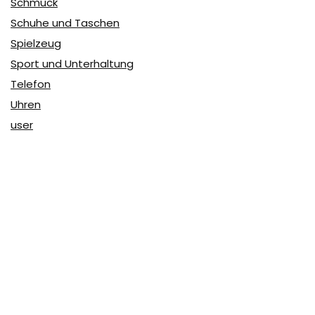
Schmuck
Schuhe und Taschen
Spielzeug
Sport und Unterhaltung
Telefon
Uhren
user
Über Coupon & More
Als Team von
Coupon & More
verfolgen wir täglich die
Rabatte im Internet und vergleichen die Preise, um die
besten Angebote auf unserer Seite zu teilen.
So erfahren Sie, wo Sie beim Online-Shopping am
vorteilhaftesten einkaufen können und wo die höchsten