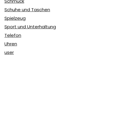
Schmuck
Schuhe und Taschen
Spielzeug
Sport und Unterhaltung
Telefon
Uhren
user
Über Coupon & More
Als Team von
Coupon & More
verfolgen wir täglich die
Rabatte im Internet und vergleichen die Preise, um die
besten Angebote auf unserer Seite zu teilen.
So erfahren Sie, wo Sie beim Online-Shopping am
vorteilhaftesten einkaufen können und wo die höchsten