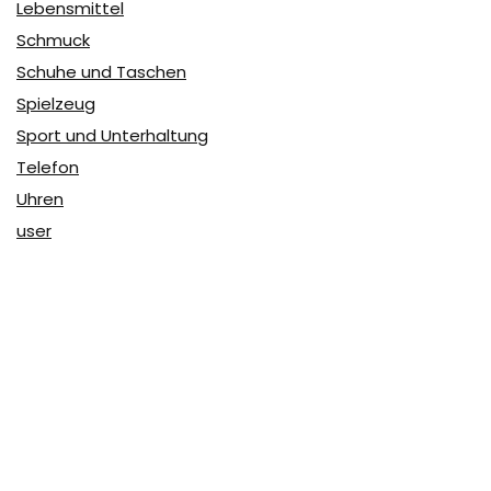
Lebensmittel
Schmuck
Schuhe und Taschen
Spielzeug
Sport und Unterhaltung
Telefon
Uhren
user
Über Coupon & More
Als Team von
Coupon & More
verfolgen wir täglich die
Rabatte im Internet und vergleichen die Preise, um die
besten Angebote auf unserer Seite zu teilen.
So erfahren Sie, wo Sie beim Online-Shopping am