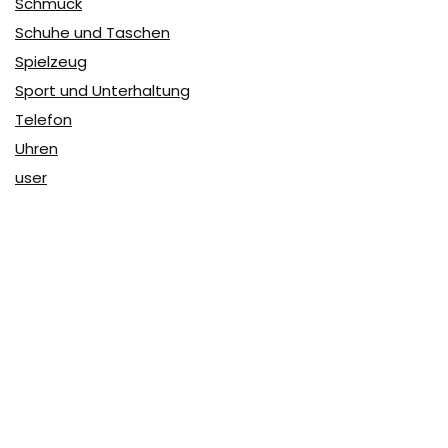
Schmuck
Schuhe und Taschen
Spielzeug
Sport und Unterhaltung
Telefon
Uhren
user
Über Coupon & More
Als Team von
Coupon & More
verfolgen wir täglich die
Rabatte im Internet und vergleichen die Preise, um die
besten Angebote auf unserer Seite zu teilen.
So erfahren Sie, wo Sie beim Online-Shopping am
vorteilhaftesten einkaufen können und wo die höchsten