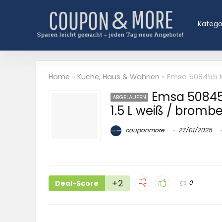
Katego
Home
»
Küche, Haus & Wohnen
»
Emsa 508455 Mic
Emsa 508455
ABGELAUFEN
1.5 L weiß / bromb
couponmore
27/01/2025
+2
Deal-Score
0