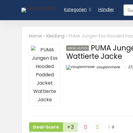
Kategorien
Händler
Home
»
Kleidung
»
PUMA Jungen Ess Hooded Pad
PUMA Junge
ABGELAUFEN
Wattierte Jacke
couponmore
27
+3
Deal-Score
0