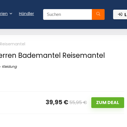
rien
Händler
L
 Reisemantel
Herren Bademantel Reisemantel
Kleidung
39,95 €
55,95 €
ZUM DEAL