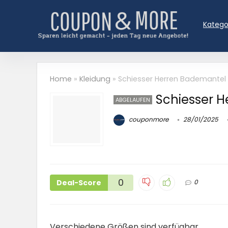
Katego
Home
»
Kleidung
»
Schiesser Herren Bademantel
Schiesser 
ABGELAUFEN
couponmore
28/01/2025
0
Deal-Score
0
Verschiedene Größen sind verfügbar