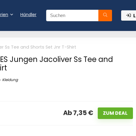
rien
Händler
L
 Ss Tee and Shorts Set Jnr T-Shirt
S Jungen Jacoliver Ss Tee and
irt
Kleidung
Ab 7,35 €
ZUM DEAL