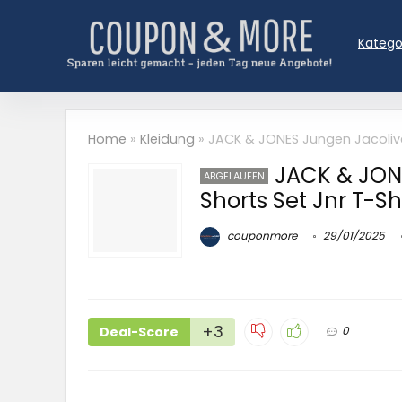
Katego
Home
»
Kleidung
»
JACK & JONES Jungen Jacoliver
JACK & JONE
ABGELAUFEN
Shorts Set Jnr T-Sh
couponmore
29/01/2025
+3
Deal-Score
0