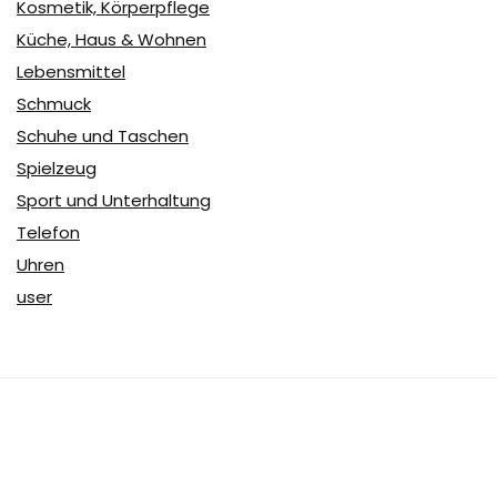
Kosmetik, Körperpflege
Küche, Haus & Wohnen
Lebensmittel
Schmuck
Schuhe und Taschen
Spielzeug
Sport und Unterhaltung
Telefon
Uhren
user
Über Coupon & More
Als Team von
Coupon & More
verfolgen wir täglich die
Rabatte im Internet und vergleichen die Preise, um die