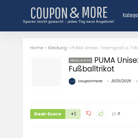
Katego
Home
»
Kleidung
»
PUMA Unisex Teamgoal Ls Triko
PUMA Unisex
ABGELAUFEN
Fußballtrikot
couponmore
31/01/2025
+1
Deal-Score
0