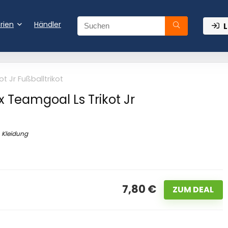
rien
Händler
L
t Jr Fußballtrikot
 Teamgoal Ls Trikot Jr
Kleidung
7,80 €
ZUM DEAL