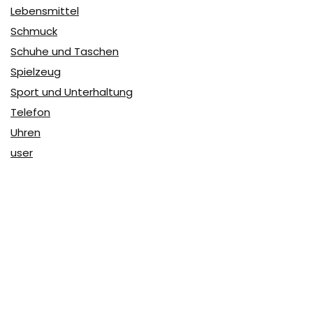
Lebensmittel
Schmuck
Schuhe und Taschen
Spielzeug
Sport und Unterhaltung
Telefon
Uhren
user
Über Coupon & More
Als Team von
Coupon & More
verfolgen wir täglich die
Rabatte im Internet und vergleichen die Preise, um die
besten Angebote auf unserer Seite zu teilen.