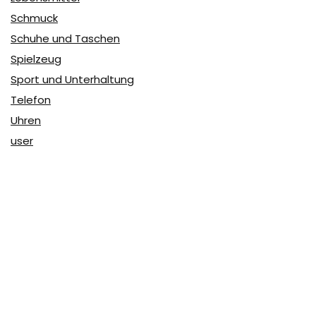
Schmuck
Schuhe und Taschen
Spielzeug
Sport und Unterhaltung
Telefon
Uhren
user
Über Coupon & More
Als Team von
Coupon & More
verfolgen wir täglich die
Rabatte im Internet und vergleichen die Preise, um die
besten Angebote auf unserer Seite zu teilen.
So erfahren Sie, wo Sie beim Online-Shopping am