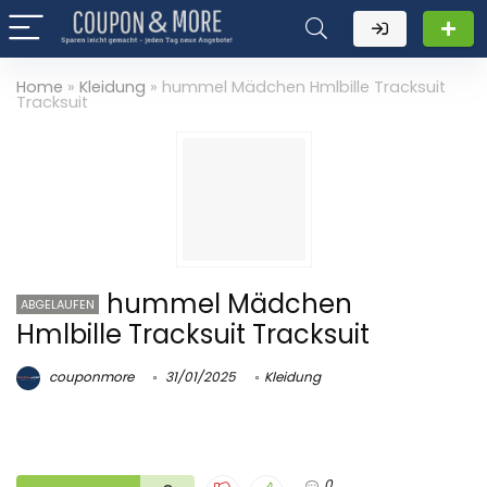
Home
»
Kleidung
»
hummel Mädchen Hmlbille Tracksuit
Tracksuit
hummel Mädchen
ABGELAUFEN
Hmlbille Tracksuit Tracksuit
couponmore
31/01/2025
Kleidung
0