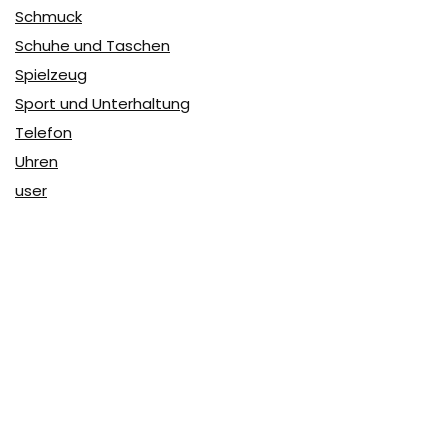
Schmuck
Schuhe und Taschen
Spielzeug
Sport und Unterhaltung
Telefon
Uhren
user
Über Coupon & More
Als Team von
Coupon & More
verfolgen wir täglich die
Rabatte im Internet und vergleichen die Preise, um die
besten Angebote auf unserer Seite zu teilen.
So erfahren Sie, wo Sie beim Online-Shopping am
vorteilhaftesten einkaufen können und wo die höchsten