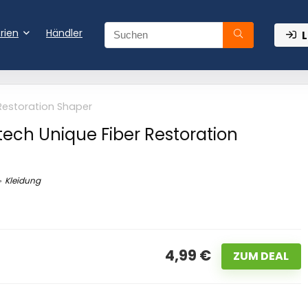
rien
Händler
L
Restoration Shaper
ech Unique Fiber Restoration
Kleidung
4,99 €
ZUM DEAL