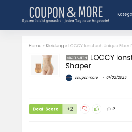
Katego
Home
»
Kleidung
»
LOCCY Ionstech Unique Fiber 
LOCCY Ionst
ABGELAUFEN
Shaper
couponmore
01/02/2025
+2
Deal-Score
0