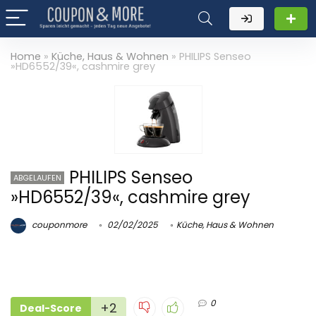
Home
»
Küche, Haus & Wohnen
»
PHILIPS Senseo
»HD6552/39«, cashmire grey
PHILIPS Senseo
ABGELAUFEN
»HD6552/39«, cashmire grey
couponmore
02/02/2025
Küche, Haus & Wohnen
0
+2
Deal-Score