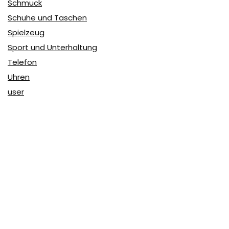
Schmuck
Schuhe und Taschen
Spielzeug
Sport und Unterhaltung
Telefon
Uhren
user
Über Coupon & More
Als Team von
Coupon & More
verfolgen wir täglich die
Rabatte im Internet und vergleichen die Preise, um die
besten Angebote auf unserer Seite zu teilen.
So erfahren Sie, wo Sie beim Online-Shopping am
vorteilhaftesten einkaufen können und wo die höchsten