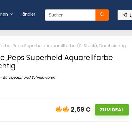
rien
Händler
L
rbe ‚Peps Superheld Aquarellfarbe (12 Stück), Durchsichtig
 ‚Peps Superheld Aquarellfarbe
chtig
Bürobedarf und Schreibwaren
2,59 €
ZUM DEAL