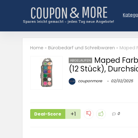
Katego
Home
»
Bürobedarf und Schreibwaren
»
Maped Fa
Maped Farbe
ABGELAUFEN
(12 Stück), Durchsi
couponmore
02/02/2025
+1
Deal-Score
0