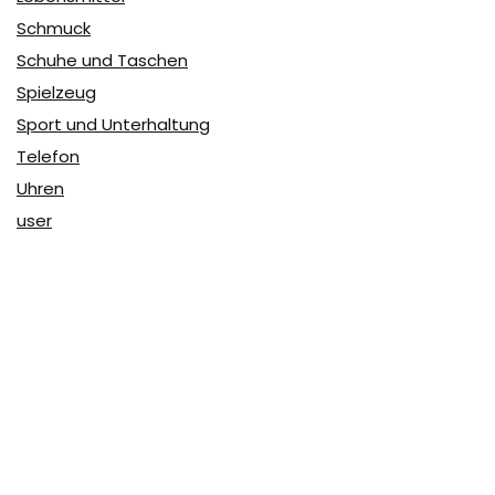
Schmuck
Schuhe und Taschen
Spielzeug
Sport und Unterhaltung
Telefon
Uhren
user
Über Coupon & More
Als Team von
Coupon & More
verfolgen wir täglich die
Rabatte im Internet und vergleichen die Preise, um die
besten Angebote auf unserer Seite zu teilen.
So erfahren Sie, wo Sie beim Online-Shopping am