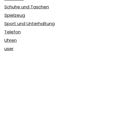
Schuhe und Taschen
Spielzeug
Sport und Unterhaltung
Telefon
Uhren
user
Über Coupon & More
Als Team von
Coupon & More
verfolgen wir täglich die
Rabatte im Internet und vergleichen die Preise, um die
besten Angebote auf unserer Seite zu teilen.
So erfahren Sie, wo Sie beim Online-Shopping am
vorteilhaftesten einkaufen können und wo die höchsten
Rabatte möglich sind.