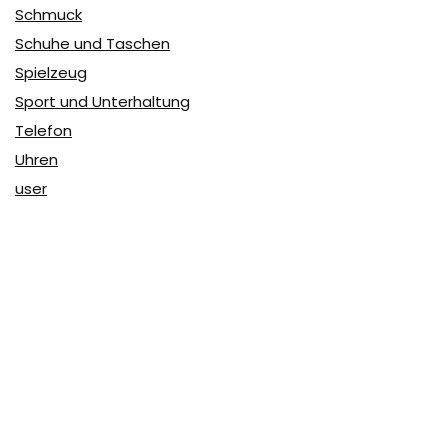
Schmuck
Schuhe und Taschen
Spielzeug
Sport und Unterhaltung
Telefon
Uhren
user
Über Coupon & More
Als Team von
Coupon & More
verfolgen wir täglich die
Rabatte im Internet und vergleichen die Preise, um die
besten Angebote auf unserer Seite zu teilen.
So erfahren Sie, wo Sie beim Online-Shopping am
vorteilhaftesten einkaufen können und wo die höchsten