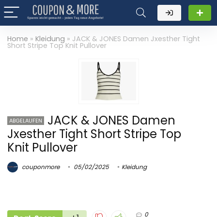
Home
»
Kleidung
»
JACK & JONES Damen Jxesther Tight
Short Stripe Top Knit Pullover
JACK & JONES Damen
ABGELAUFEN
Jxesther Tight Short Stripe Top
Knit Pullover
couponmore
05/02/2025
Kleidung
0