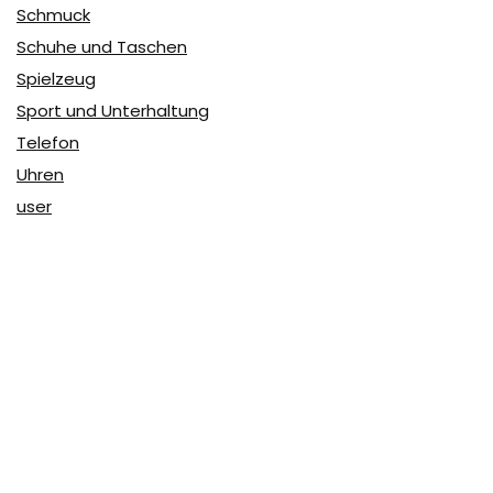
Schmuck
Schuhe und Taschen
Spielzeug
Sport und Unterhaltung
Telefon
Uhren
user
Über Coupon & More
Als Team von
Coupon & More
verfolgen wir täglich die
Rabatte im Internet und vergleichen die Preise, um die
besten Angebote auf unserer Seite zu teilen.
So erfahren Sie, wo Sie beim Online-Shopping am
vorteilhaftesten einkaufen können und wo die höchsten