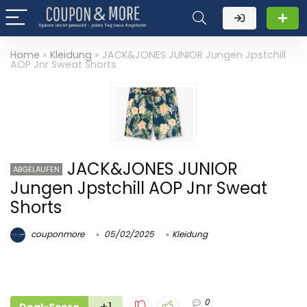
Home
»
Kleidung
»
JACK&JONES JUNIOR Jungen Jpstchill
AOP Jnr Sweat Shorts
JACK&JONES JUNIOR
ABGELAUFEN
Jungen Jpstchill AOP Jnr Sweat
Shorts
couponmore
05/02/2025
Kleidung
0
+1
Deal-Score