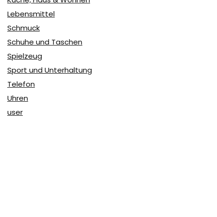
Lebensmittel
Schmuck
Schuhe und Taschen
Spielzeug
Sport und Unterhaltung
Telefon
Uhren
user
Über Coupon & More
Als Team von
Coupon & More
verfolgen wir täglich die
Rabatte im Internet und vergleichen die Preise, um die
besten Angebote auf unserer Seite zu teilen.