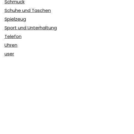
Schmuck
Schuhe und Taschen
Spielzeug
Sport und Unterhaltung
Telefon
Uhren
user
Über Coupon & More
Als Team von
Coupon & More
verfolgen wir täglich die
Rabatte im Internet und vergleichen die Preise, um die
besten Angebote auf unserer Seite zu teilen.
So erfahren Sie, wo Sie beim Online-Shopping am
vorteilhaftesten einkaufen können und wo die höchsten