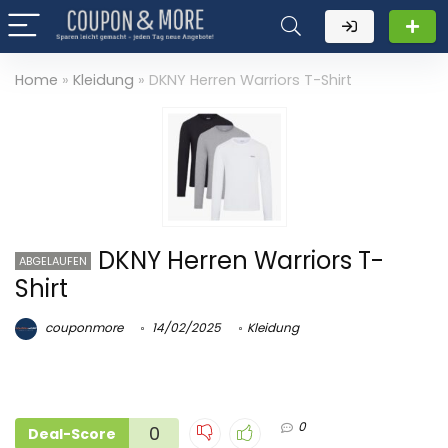
Home
»
Kleidung
»
DKNY Herren Warriors T-Shirt
DKNY Herren Warriors T-
ABGELAUFEN
Shirt
couponmore
14/02/2025
Kleidung
0
0
Deal-Score