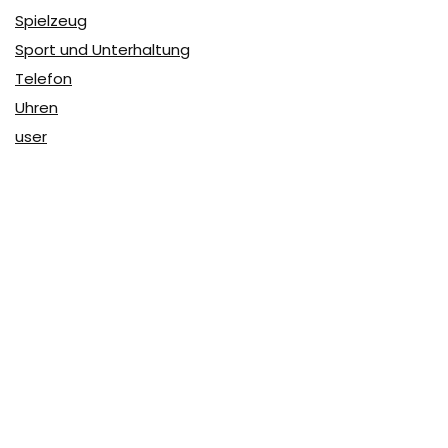
Spielzeug
Sport und Unterhaltung
Telefon
Uhren
user
Über Coupon & More
Als Team von
Coupon & More
verfolgen wir täglich die
Rabatte im Internet und vergleichen die Preise, um die
besten Angebote auf unserer Seite zu teilen.
So erfahren Sie, wo Sie beim Online-Shopping am
vorteilhaftesten einkaufen können und wo die höchsten
Rabatte möglich sind.