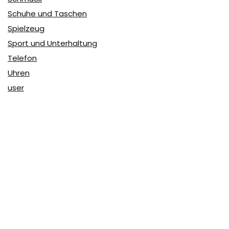
Schuhe und Taschen
Spielzeug
Sport und Unterhaltung
Telefon
Uhren
user
Über Coupon & More
Als Team von
Coupon & More
verfolgen wir täglich die
Rabatte im Internet und vergleichen die Preise, um die
besten Angebote auf unserer Seite zu teilen.
So erfahren Sie, wo Sie beim Online-Shopping am
vorteilhaftesten einkaufen können und wo die höchsten