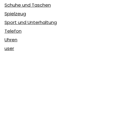
Schuhe und Taschen
Spielzeug
Sport und Unterhaltung
Telefon
Uhren
user
Über Coupon & More
Als Team von
Coupon & More
verfolgen wir täglich die
Rabatte im Internet und vergleichen die Preise, um die
besten Angebote auf unserer Seite zu teilen.
So erfahren Sie, wo Sie beim Online-Shopping am
vorteilhaftesten einkaufen können und wo die höchsten
Rabatte möglich sind.