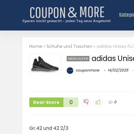
Katego
Home
»
Schuhe und Taschen
»
adidas Unisex Fu
adidas Unis
ABGELAUFEN
couponmore
14/02/2025
0
Deal-Score
0
Gr.42 und 42 2/3