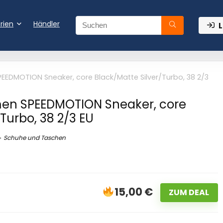
rien
Händler
L
EDMOTION Sneaker, core Black/Matte Silver/Turbo, 38 2/3
en SPEEDMOTION Sneaker, core
Turbo, 38 2/3 EU
Schuhe und Taschen
15,00 €
ZUM DEAL