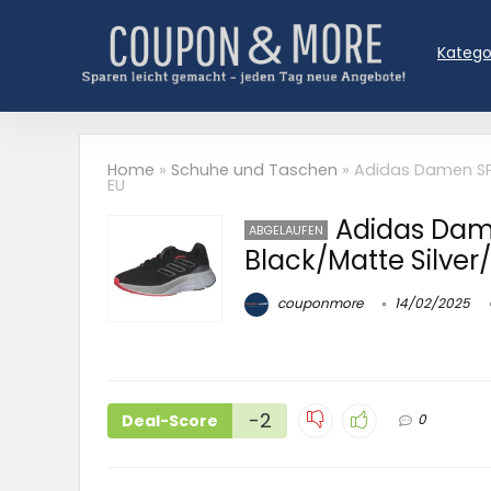
Katego
Home
»
Schuhe und Taschen
»
Adidas Damen SPE
EU
Adidas Dam
ABGELAUFEN
Black/Matte Silver/
couponmore
14/02/2025
-2
Deal-Score
0