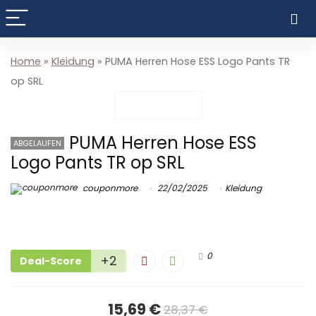
Home
»
Kleidung
»
PUMA Herren Hose ESS Logo Pants TR
op SRL
PUMA Herren Hose ESS
ABGELAUFEN
Logo Pants TR op SRL
couponmore
22/02/2025
Kleidung
0
+2
Deal-Score
15,69 €
28,37 €