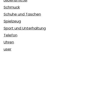
Lebensmittel
Schmuck
Schuhe und Taschen
Spielzeug
Sport und Unterhaltung
Telefon
Uhren
user
Über Coupon & More
Als Team von
Coupon & More
verfolgen wir täglich die
Rabatte im Internet und vergleichen die Preise, um die
besten Angebote auf unserer Seite zu teilen.
So erfahren Sie, wo Sie beim Online-Shopping am