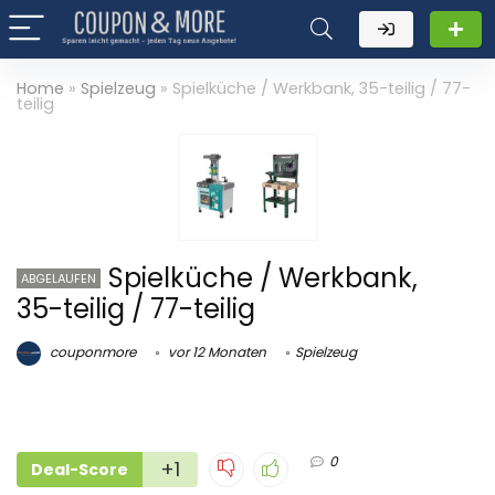
Home
»
Spielzeug
»
Spielküche / Werkbank, 35-teilig / 77-
teilig
Spielküche / Werkbank,
ABGELAUFEN
35-teilig / 77-teilig
couponmore
vor 12 Monaten
Spielzeug
0
+1
Deal-Score