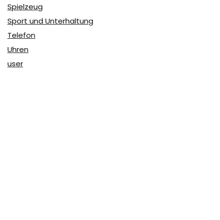
Spielzeug
Sport und Unterhaltung
Telefon
Uhren
user
Über Coupon & More
Als Team von
Coupon & More
verfolgen wir täglich die
Rabatte im Internet und vergleichen die Preise, um die
besten Angebote auf unserer Seite zu teilen.
So erfahren Sie, wo Sie beim Online-Shopping am
vorteilhaftesten einkaufen können und wo die höchsten
Rabatte möglich sind.