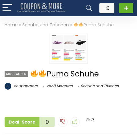
Home
»
Schuhe und Taschen
»
Puma Schuhe
Puma Schuhe
ABGELAUFEN
couponmore
vor 8 Monaten
Schuhe und Taschen
0
0
Deal-Score