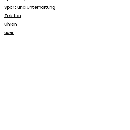
Sport und Unterhaltung
Telefon
Uhren
user
Über Coupon & More
Als Team von
Coupon & More
verfolgen wir täglich die
Rabatte im Internet und vergleichen die Preise, um die
besten Angebote auf unserer Seite zu teilen.
So erfahren Sie, wo Sie beim Online-Shopping am
vorteilhaftesten einkaufen können und wo die höchsten
Rabatte möglich sind.